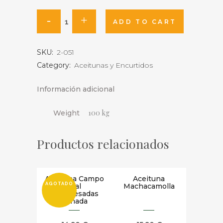
Alcaparras
ADD TO CART
cantidad
SKU:
2-051
Category:
Aceitunas y Encurtidos
Información adicional
100 kg
Weight
Productos relacionados
Aceituna Campo
Aceituna
AGOTADO
real
Machacamolla
Deshuesadas
Aliñada