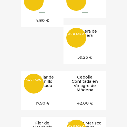
4,80
€
Carrillera de
AGOTADO
Ternera
59,25
€
Costillar de
Cebolla
AGOTADO
Cochinillo
Confitada en
Confitado
Vinagre de
Módena
17,90
€
42,00
€
Flor de
Saco de Marisco
AGOTADO