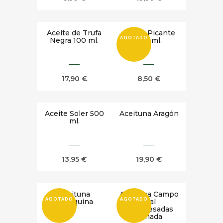
Aceite de Trufa
Aceite Picante
AGOTADO
Negra 100 ml.
250 ml.
17,90
€
8,50
€
Aceite Soler 500
Aceituna Aragón
ml.
13,95
€
19,90
€
Aceituna
Aceituna Campo
AGOTADO
AGOTADO
Arbequina
real
Deshuesadas
Aliñada