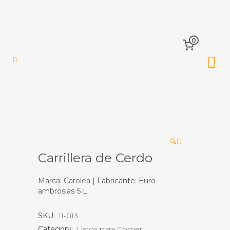
0
🔍
Carrillera de Cerdo
Marca: Carolea | Fabricante: Euro
ambrosias S.L.
SKU:
11-013
Category:
Listos para Comer