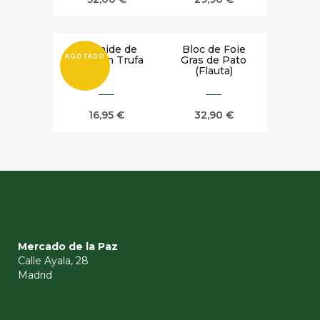
Pirámide de
Bloc de Foie
AGOTADO
Foie con Trufa
Gras de Pato
(Flauta)
16,95
€
32,90
€
Mercado de la Paz
Calle Ayala, 28
Madrid