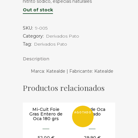
nitrito sódico, especias naturales
Out of stock
SKU:
9-005
Category:
Derivados Pato
Tag:
Derivados Pato
Description
Marca: Katealde | Fabricante: Katealde
Productos relacionados
Mi-Cuit Foie
Bloc de Oca
AGOTADO
Gras Entero de
Trufado
Oca 180 grs
52,00
€
29,90
€