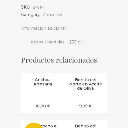
SKU:
8-017
Escabeche
Category:
Conservas
cantidad
Información adicional
Pesos | Medidas
250 gr.
Productos relacionados
Anchoa
Bonito del
Artesana
Norte en Aceite
de Oliva
10,90
€
9,95
€
Berberecho al
Bonito del