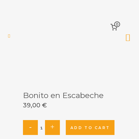
0
Bonito en Escabeche
39,00
€
Bonito
ADD TO CART
en