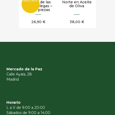
AGOTADO
Natural de las
Norte en Aceite
Rías Gallegas –
de Oliva
20/25 piezas
26,90
€
38,00
€
Mercado de la Paz
Calle Ayala, 28
Madrid
Horario
L a V de 9:00 a 20:00
Sábados de 9:00 a 14:00