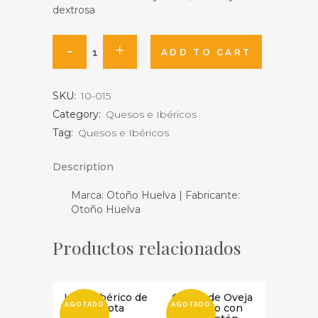
dextrosa
Lomo
ADD TO CART
ibérico
SKU:
10-015
de
Category:
Quesos e Ibéricos
Bellota
Tag:
Quesos e Ibéricos
100%,
Description
cantidad
Marca: Otoño Huelva | Fabricante:
Otoño Huelva
Productos relacionados
Lomo Ibérico de
Queso de Oveja
AGOTADO
AGOTADO
Bellota
Maduro con