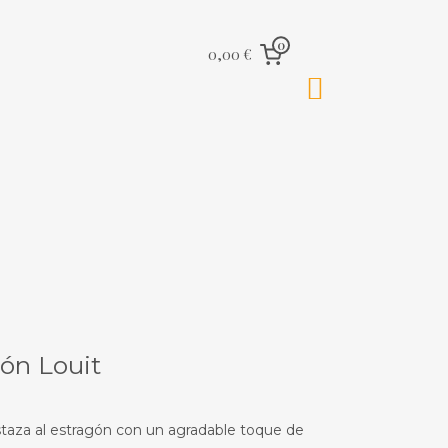
0
0,00 €
gón Louit
ostaza al estragón con un agradable toque de