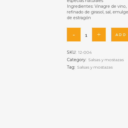
especias naturales
Ingredientes: Vinagre de vino,
refinado de girasol, sal, emulg
de estragón
Mostaza
ADD
al
SKU:
12-004
Estragón
Category:
Salsas y mostazas
Louit
Tag:
Salsas y mostazas
cantidad