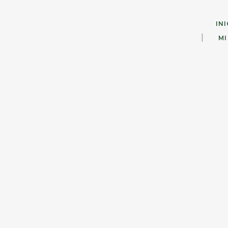
INI
MI