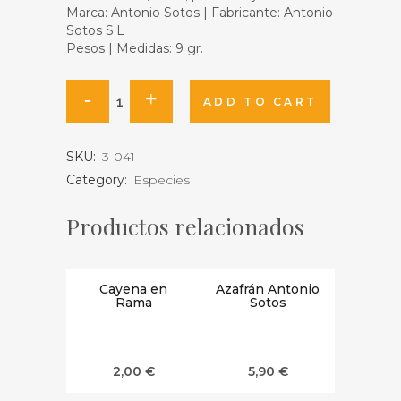
Marca: Antonio Sotos | Fabricante: Antonio
Sotos S.L
Pesos | Medidas: 9 gr.
Sazonador
ADD TO CART
de
SKU:
3-041
Paella
Category:
Especies
con
Productos relacionados
Azafrán
cantidad
Cayena en
Azafrán Antonio
Rama
Sotos
2,00
€
5,90
€