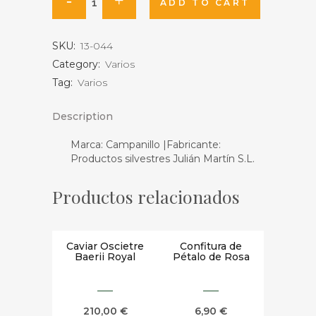
ADD TO CART
Indicum
SKU:
13-044
cantidad
Category:
Varios
Tag:
Varios
Description
Marca: Campanillo |Fabricante:
Productos silvestres Julián Martín S.L.
Productos relacionados
Caviar Oscietre
Confitura de
Baerii Royal
Pétalo de Rosa
210,00
€
6,90
€