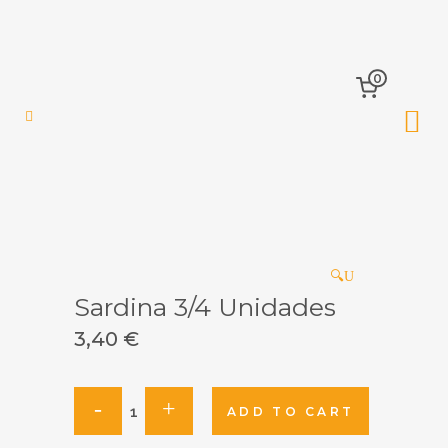
0
🔍
Sardina 3/4 Unidades
3,40
€
Sardina
ADD TO CART
3/4